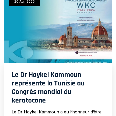
What
20 Avr, 2026
Le Dr Haykel Kammoun
représente la Tunisie au
Congrès mondial du
kératocône
Le Dr Haykel Kammoun a eu l’honneur d’être