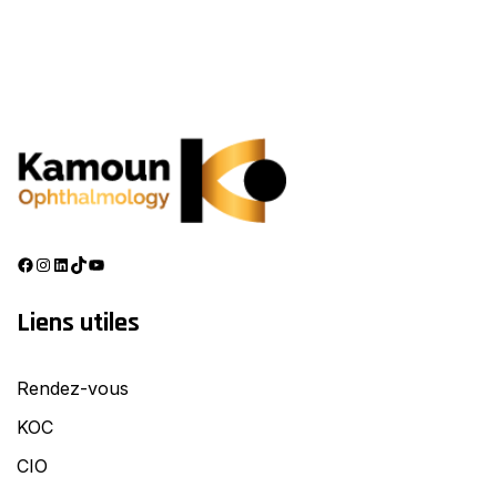
What
Facebook
Instagram
LinkedIn
TikTok
YouTube
Liens utiles
Rendez-vous
KOC
CIO